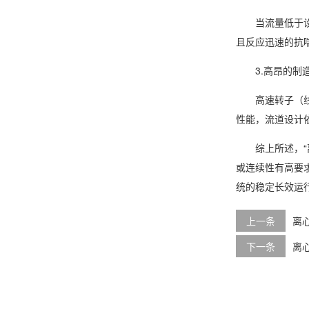
当流量低于设计
且反应迅速的抗
3.高昂的制造
高速转子（线速
性能，流道设计
综上所述，“离
或连续性有高要
统的稳定长效运
上一条
离
下一条
离