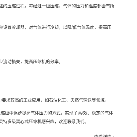
述的压缩过程。每经过一级压缩，气体的压力和温度都会有所
会设置冷却器，对气体进行冷却，以降/低气体温度，提高压
少流动损失，提高压缩机的效率。
要求较高的工业应用，如石油化工、天然气输送等领域。
缩级中逐步提高气体压力的方式，实现了高/效、稳定的气体
钛灵特多级离心式压缩机感兴趣，欢迎联系我们。
查看详情 +