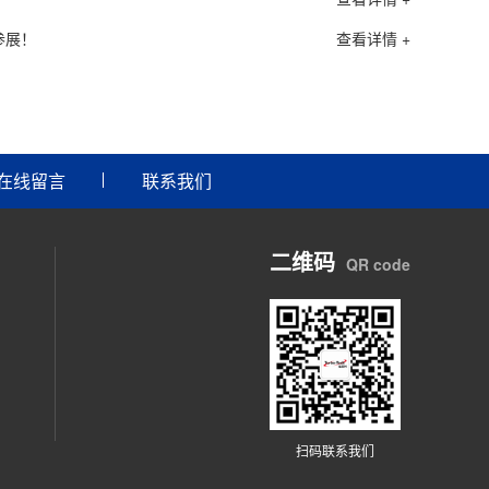
参展！
查看详情 +
在线留言
联系我们
二维码
QR code
扫码联系我们