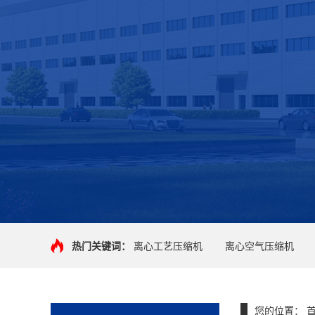
热门关键词：
离心工艺压缩机
离心空气压缩机
您的位置：