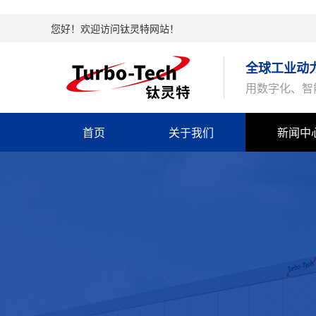
您好！欢迎访问钛灵特网站！
全球工业动
用数字化、智
首页
关于我们
新闻中