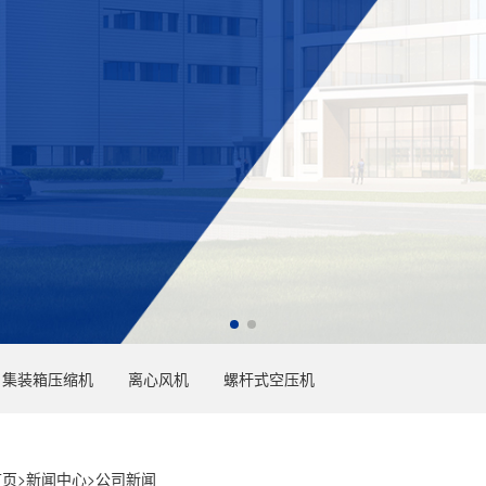
集装箱压缩机
离心风机
螺杆式空压机
首页
>
新闻中心
>
公司新闻